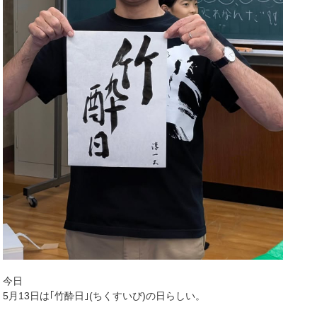
今日
5月13日は｢竹酔日｣(ちくすいび)の日らしい。