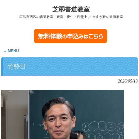
芝翆書道教室
広島市西区の書道教室 - 観音・庚午・己斐上 ／ 自由が丘の書道教室
MENU
竹酔日
2026/05/13