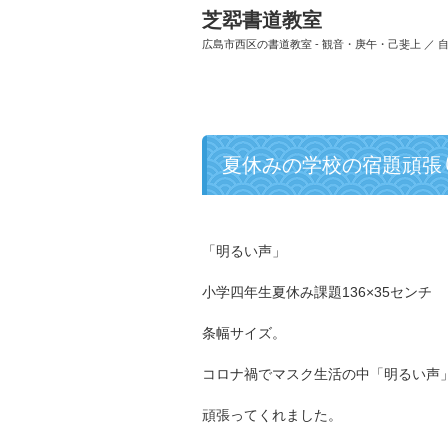
芝翆書道教室
広島市西区の書道教室 - 観音・庚午・己斐上 ／
夏休みの学校の宿題頑張
「明るい声」
小学四年生夏休み課題136×35センチ
条幅サイズ。
コロナ禍でマスク生活の中「明るい声
頑張ってくれました。