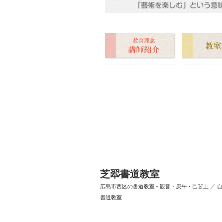
芝翆書道教室
広島市西区の書道教室 - 観音・庚午・己斐上 ／ 
書道教室