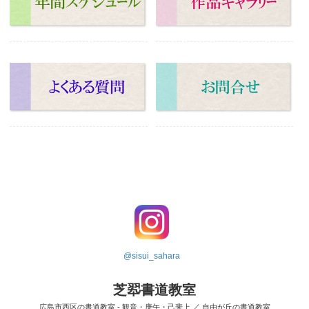
@sisui_sahara
芝翆書道教室
広島市西区の書道教室 - 観音・庚午・己斐上 ／ 自由が丘の書道教室