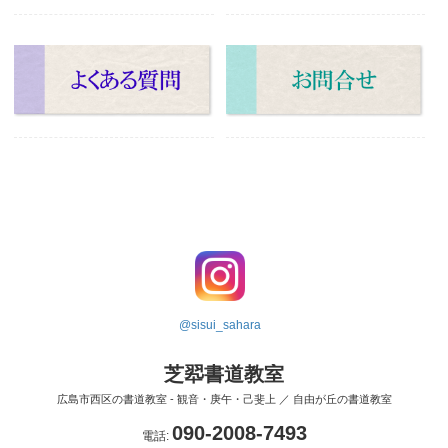
@sisui_sahara
芝翆書道教室
広島市西区の書道教室 - 観音・庚午・己斐上 ／ 自由が丘の書道教室
090-2008-7493
電話: