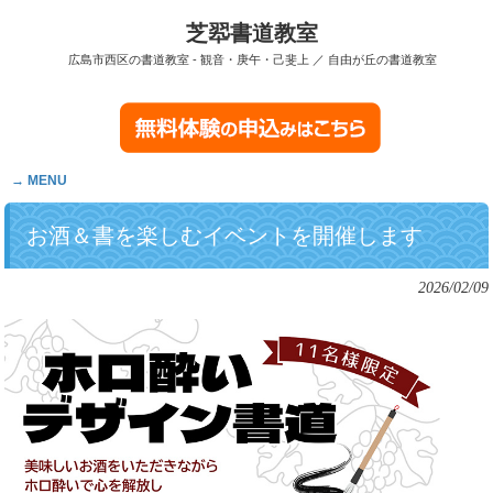
芝翆書道教室
広島市西区の書道教室 - 観音・庚午・己斐上 ／ 自由が丘の書道教室
MENU
お酒＆書を楽しむイベントを開催します
2026/02/09